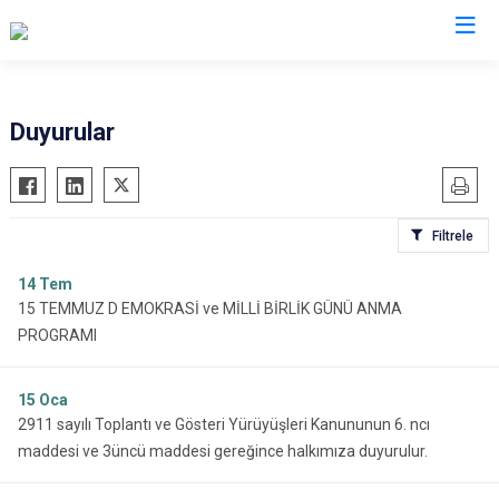
Muğla
Duyurular
Bodrum
Milas
Dalaman
Ortaca
Filtrele
Datça
Ula
Fethiye
Yatağan
14
Tem
15 TEMMUZ D EMOKRASİ ve MİLLİ BİRLİK GÜNÜ ANMA
Kavaklıdere
Seydikemer
PROGRAMI
Köyceğiz
Menteşe
Marmaris
15
Oca
2911 sayılı Toplantı ve Gösteri Yürüyüşleri Kanununun 6. ncı
maddesi ve 3üncü maddesi gereğince halkımıza duyurulur.