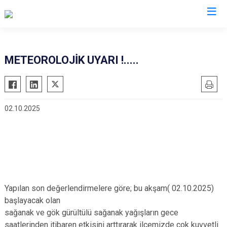
Muğla
METEOROLOJİK UYARI !.....
Bodrum
Milas
Dalaman
Ortaca
02.10.2025
Datça
Ula
Fethiye
Yatağan
Kavaklıdere
Seydikemer
Köyceğiz
Menteşe
Marmaris
Yapılan son değerlendirmelere göre; bu akşam( 02.10.2025)
başlayacak olan
sağanak ve gök gürültülü sağanak yağışların gece
saatlerinden itibaren etkisini arttırarak ilçemizde çok kuvvetli