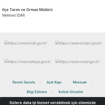
İlçe Tarım ve Orman Müdürü
Mehmet İDAR
Resmi Gazete
Açık Kapı
Mevzuat
Bilgi Edinme
Kolluk Gözetim
Sizlere daha iyi hizmet verebilmek için sitemizde
Merkez Mah. Sanayi Cad.No:3 Dalaman/MUĞLA