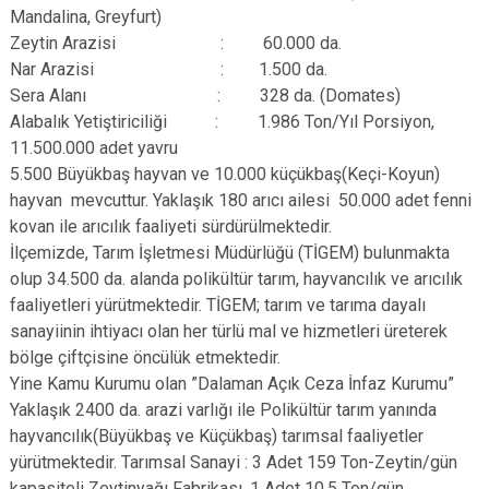
Mandalina, Greyfurt)
Zeytin Arazisi : 60.000 da.
Nar Arazisi : 1.500 da.
Sera Alanı : 328 da. (Domates)
Alabalık Yetiştiriciliği : 1.986 Ton/Yıl Porsiyon,
11.500.000 adet yavru
5.500 Büyükbaş hayvan ve 10.000 küçükbaş(Keçi-Koyun)
hayvan mevcuttur. Yaklaşık 180 arıcı ailesi 50.000 adet fenni
kovan ile arıcılık faaliyeti sürdürülmektedir.
İlçemizde, Tarım İşletmesi Müdürlüğü (TİGEM) bulunmakta
olup 34.500 da. alanda polikültür tarım, hayvancılık ve arıcılık
faaliyetleri yürütmektedir. TİGEM; tarım ve tarıma dayalı
sanayiinin ihtiyacı olan her türlü mal ve hizmetleri üreterek
bölge çiftçisine öncülük etmektedir.
Yine Kamu Kurumu olan ”Dalaman Açık Ceza İnfaz Kurumu”
Yaklaşık 2400 da. arazi varlığı ile Polikültür tarım yanında
hayvancılık(Büyükbaş ve Küçükbaş) tarımsal faaliyetler
yürütmektedir. Tarımsal Sanayi : 3 Adet 159 Ton-Zeytin/gün
kapasiteli Zeytinyağı Fabrikası, 1 Adet 10,5 Ton/gün