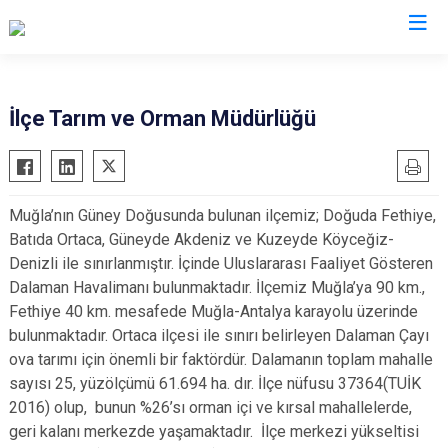
Muğla
İlçe Tarım ve Orman Müdürlüğü
Bodrum
Milas
Dalaman
Ortaca
Muğla’nın Güney Doğusunda bulunan ilçemiz; Doğuda Fethiye,
Datça
Ula
Batıda Ortaca, Güneyde Akdeniz ve Kuzeyde Köyceğiz-
Fethiye
Yatağan
Denizli ile sınırlanmıştır. İçinde Uluslararası Faaliyet Gösteren
Kavaklıdere
Seydikemer
Dalaman Havalimanı bulunmaktadır. İlçemiz Muğla’ya 90 km.,
Fethiye 40 km. mesafede Muğla-Antalya karayolu üzerinde
Köyceğiz
Menteşe
bulunmaktadır. Ortaca ilçesi ile sınırı belirleyen Dalaman Çayı
Marmaris
ova tarımı için önemli bir faktördür. Dalamanın toplam mahalle
sayısı 25, yüzölçümü 61.694 ha. dır. İlçe nüfusu 37364(TUİK
2016) olup, bunun %26’sı orman içi ve kırsal mahallelerde,
geri kalanı merkezde yaşamaktadır. İlçe merkezi yükseltisi