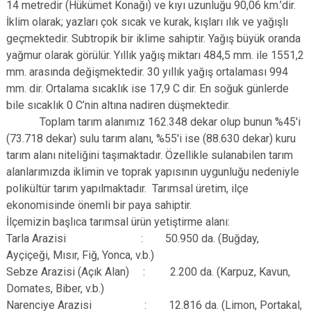
14 metredir (Hükümet Konağı) ve kıyı uzunluğu 90,06 km.’dir.
İklim olarak; yazları çok sıcak ve kurak, kışları ılık ve yağışlı
geçmektedir. Subtropik bir iklime sahiptir. Yağış büyük oranda
yağmur olarak görülür. Yıllık yağış miktarı 484,5 mm. ile 1551,2
mm. arasında değişmektedir. 30 yıllık yağış ortalaması 994
mm. dir. Ortalama sıcaklık ise 17,9 C dir. En soğuk günlerde
bile sıcaklık 0 C’nin altına nadiren düşmektedir.
Toplam tarım alanımız 162.348 dekar olup bunun %45'i
(73.718 dekar) sulu tarım alanı, %55'i ise (88.630 dekar) kuru
tarım alanı niteliğini taşımaktadır. Özellikle sulanabilen tarım
alanlarımızda iklimin ve toprak yapısının uygunluğu nedeniyle
polikültür tarım yapılmaktadır. Tarımsal üretim, ilçe
ekonomisinde önemli bir paya sahiptir.
İlçemizin başlıca tarımsal ürün yetiştirme alanı:
Tarla Arazisi : 50.950 da. (Buğday,
Ayçiçeği, Mısır, Fiğ, Yonca, v.b.)
Sebze Arazisi (Açık Alan) : 2.200 da. (Karpuz, Kavun,
Domates, Biber, v.b.)
Narenciye Arazisi : 12.816 da. (Limon, Portakal,