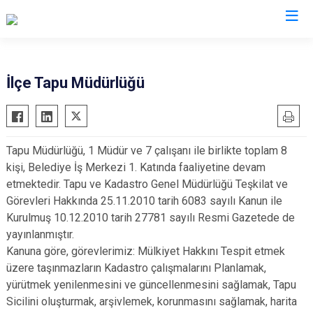
Muğla
İlçe Tapu Müdürlüğü
Bodrum
Milas
Dalaman
Ortaca
Tapu Müdürlüğü, 1 Müdür ve 7 çalışanı ile birlikte toplam 8
Datça
Ula
kişi, Belediye İş Merkezi 1. Katında faaliyetine devam
Fethiye
Yatağan
etmektedir. Tapu ve Kadastro Genel Müdürlüğü Teşkilat ve
Kavaklıdere
Seydikemer
Görevleri Hakkında 25.11.2010 tarih 6083 sayılı Kanun ile
Kurulmuş 10.12.2010 tarih 27781 sayılı Resmi Gazetede de
Köyceğiz
Menteşe
yayınlanmıştır.
Marmaris
Kanuna göre, görevlerimiz: Mülkiyet Hakkını Tespit etmek
üzere taşınmazların Kadastro çalışmalarını Planlamak,
yürütmek yenilenmesini ve güncellenmesini sağlamak, Tapu
Sicilini oluşturmak, arşivlemek, korunmasını sağlamak, harita