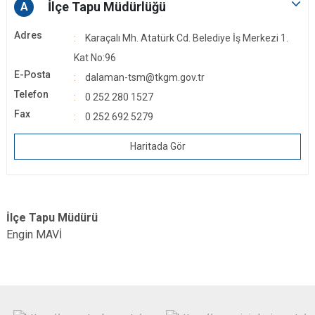
İlçe Tapu Müdürlüğü
A
Adres
Karaçalı Mh. Atatürk Cd. Belediye İş Merkezi 1.
Kat No:96
E-Posta
dalaman-tsm@tkgm.gov.tr
Telefon
0 252 280 1527
Fax
0 252 692 5279
Haritada Gör
İlçe Tapu Müdürü
Engin MAVİ